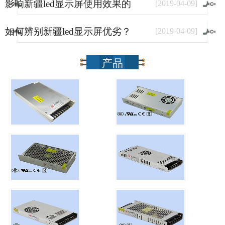
影响新疆led显示屏使用效果的
[
2019
-
04
-
09
]
因素有哪些？
如何辨别新疆led显示屏优劣？
[
2019
-
04
-
09
]
产品