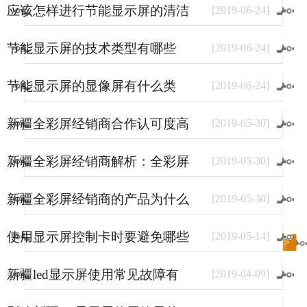
应该怎样进行节能显示屏的清洁
[
2019
-
06
-
24
]
和保养
节能显示屏的技术类型有哪些
[
2019
-
06
-
24
]
节能显示屏的显像屏有什么类
[
2019
-
06
-
24
]
型？
新疆全彩屏经销商合作认可度高
[
2019
-
05
-
30
]
的原因
新疆全彩屏经销商解析：全彩屏
[
2019
-
05
-
30
]
使用量大幅上涨的原因
新疆全彩屏经销商的产品为什么
[
2019
-
05
-
30
]
销量好？
使用显示屏控制卡时要避免哪些
[
2019
-
05
-
14
]
进入
新闻
频道>>
事情？
新疆led显示屏使用常见故障有
[
2019
-
04
-
09
]
哪些？