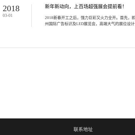
度的640mm * 480mm镁丽集成箱体，惊艳亮相
2018
新年新动向，上百场超强展会提前看！
你不一样的体验除此之外，此次展会中开创性设置“小
03
-
01
潮。客户可现场面对面体验镁丽箱体M1（配合320*160mm单
2018新春开工之后，强力巨彩又火力全开。首先，
Pro、Q1.53 Pro）、M2(配合320*160mm单元板Q2
州国际广告标识及LED展览会，高端大气的展位设计以
丽箱体，一箱多用，匹配多款型号产品，超强产品的
次，展会中新推出...
品阵容，必将会给广大客户带去一场绚烂璀璨的视觉
商共同筹备的百余场海内外区域展会也将闪亮登场，
觉、智能化应用、电子展等行业知名展会，强势奏响强
牌建设渗透到世界每一角落！（以下为部分区域展会
箱体、高精尖的小间距产品等各系列精品，致力于为
验！镁丽箱体强力巨彩镁丽系列是一款能完全实现前
分离式结构设计、颠覆传统箱体安装方式、超轻超薄、
体，适配于各种室内全彩320*160㎜尺寸单元板
力巨彩小间距产品均配备高清高阶PWM驱动IC，4K刷
寸，单元板化、通用化、标准化，小单元大显示，推
义小间距产品。……还有更多惊喜，将在展会现场逐
力巨彩首场全国区域展会即将在黑龙江省“2018哈尔
大朋友前来参观体验，强力巨彩与您不...
联系地址