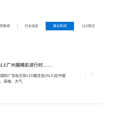
司新闻
行业动态
展会新闻
LED知识
SLE广州展精彩进行时……
国际广告标识及LED展览会(ISLE)在中国
高端、大气...
视觉体验！Q1.53Pro,尽显大屏之美作
磅推出的小间距大屏Q1.53Pro产品展
无水波纹；4K刷新率、高性能、高清；采用
，开创LED显示屏DIY模式。匠心打造的
53Pro，搭配可完全前维护、一箱多用、
体安装方式、超轻超薄、质地坚固、高精