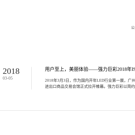
公
2018
用户至上，美丽体验——强力巨彩2018年I
03
-
05
2018年3月3日，作为国内开年LED行业第一展，广州
进出口商品交易会馆正式拉开帷幕。强力巨彩以简约、
的展位设计以及强大的产品阵容，带给您一场精彩绝伦的
为大尺寸智能商业显示开创者，此次展会中，强力巨彩重
示。Q1.53Pro配备高清高阶PWM驱动IC，拍照
320*160标准尺寸，支持单元板出货，产品单元板化
精品，叫人怎能不爱？同时，强力巨彩小间距产品Q1.
航空镁合金量身打造、分离式结构设计、颠覆传统箱