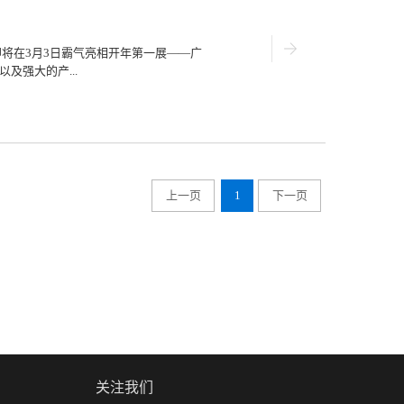
，引无数观展人员纷纷驻足。功能体验区，给
单元 大显示”功能体验区，掀起展会小高
元板Q2 Pro、Q1.83 Pro、Q1.66
即将在3月3日霸气亮相开年第一展——广
.5 Pro、Q3.07、Q4)，直观体验强力巨彩镁
及强大的产...
兼容性，获得观展人员的一致好评。其
盛宴。紧随其后，强力巨彩联合品牌运营
全面涵盖IT、安防、监控、交通、视听
力巨彩2018区域展会超强音，将终端品
）每一场展会上，强力巨彩都将展出镁丽
上一页
1
下一页
广大客户提供更加极致的产品和服务体
维护、一箱多用、航空镁合金量身打造、
质地坚固、高精度的640*480镁合金箱
，满足各种室内场所应用需求。小间距产品强
新率、高性能、高清，320*160标准尺
动单元板小间距新定义，引领行业重新定
一揭晓，敬请大家拭目以待！3月5日，强
滨第20届广告LED展”上盛装开启，欢迎广
关注我们