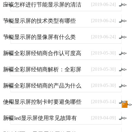
应该怎样进行节能显示屏的清洁
[
2019
-
06
-
24
]
和保养
节能显示屏的技术类型有哪些
[
2019
-
06
-
24
]
节能显示屏的显像屏有什么类
[
2019
-
06
-
24
]
型？
新疆全彩屏经销商合作认可度高
[
2019
-
05
-
30
]
的原因
新疆全彩屏经销商解析：全彩屏
[
2019
-
05
-
30
]
使用量大幅上涨的原因
新疆全彩屏经销商的产品为什么
[
2019
-
05
-
30
]
销量好？
使用显示屏控制卡时要避免哪些
[
2019
-
05
-
14
]
进入
新闻
频道>>
事情？
新疆led显示屏使用常见故障有
[
2019
-
04
-
09
]
哪些？