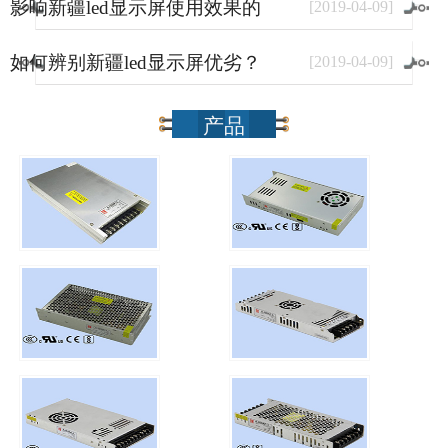
影响新疆led显示屏使用效果的
[
2019
-
04
-
09
]
因素有哪些？
如何辨别新疆led显示屏优劣？
[
2019
-
04
-
09
]
产品