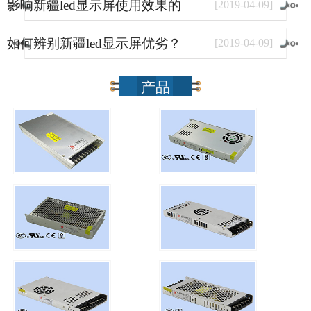
影响新疆led显示屏使用效果的
[
2019
-
04
-
09
]
因素有哪些？
如何辨别新疆led显示屏优劣？
[
2019
-
04
-
09
]
产品