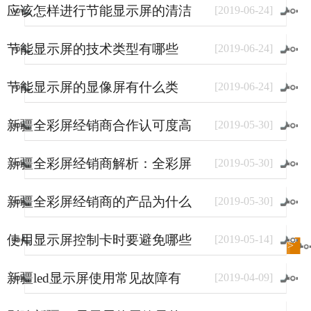
应该怎样进行节能显示屏的清洁
[
2019
-
06
-
24
]
和保养
节能显示屏的技术类型有哪些
[
2019
-
06
-
24
]
节能显示屏的显像屏有什么类
[
2019
-
06
-
24
]
型？
新疆全彩屏经销商合作认可度高
[
2019
-
05
-
30
]
的原因
新疆全彩屏经销商解析：全彩屏
[
2019
-
05
-
30
]
使用量大幅上涨的原因
新疆全彩屏经销商的产品为什么
[
2019
-
05
-
30
]
销量好？
使用显示屏控制卡时要避免哪些
[
2019
-
05
-
14
]
进入
新闻
频道>>
事情？
新疆led显示屏使用常见故障有
[
2019
-
04
-
09
]
哪些？