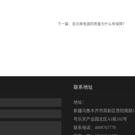
下一篇：
显示屏电源的质量为什么有保障？
联系地址
地址：
新疆乌鲁木齐市高新区贵阳南路5
号乐天产业园北区A1栋102号
联系电话：
4008767778