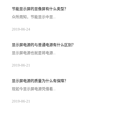
示屏的选择工作，这样就可以使得节能显示屏的寿命变
得更加的长。不过节能显示屏的技术类型究竟拥有着哪
节能显示屏的显像屏有什么类型？
些重要的部分呢？一、全高清的不闪式3D技术类型根据
品质有保证的节能显示屏制作公司所表述的内容可以分
众所周知，节能显示中显...
析出来，不闪式3D技术类型风格的画面主要...
示管的存在是相对来说很重要的一种存在，一个好的节
2019
-
06
-
24
能显示屏只有拥有合适的显像管才能真正的发挥其效
益，因此很多用户都会仔细的去聊起显示管究竟是什么
材质。那么节能显示屏的显像管究竟都有着什么样的类
型呢？一、采用扩增技术的平面直角显像管据品质有保
显示屏电源的与普通电源有什么区别？
证的节能显示屏制作公司而言，这种平面直角显示管主
要采用了扩张的技术，且这种显示管所制造出来的显示
显示屏电源也就是将电源...
器质量相对来说较高，可以非常轻松地支撑起清晰...
与显示屏连接起来并维持显示屏运转的部件，对于显示
2019
-
06
-
21
屏而言显示屏电源的重要性就等同于心脏，即便如此仍
然有部分用户在为自己的显示屏采购电源产品时无法将
显示屏电源和普通电源产品区分开来。那么显示屏电源
高品质值得信赖究竟与普通的电源产品有哪些比较明显
显示屏电源的质量为什么有保障？
的区别呢？区别之一、适用产品不同显示屏承载了许多
个电路以及电子芯片，如果供应显示屏运转的电路情况
现如今显示屏电源凭借着...
不稳定就会给显示屏带来很多不良的影响。如果...
质量优良和安装便捷的优势，已经成为了许多品牌显示
2019
-
06
-
21
屏的电源零部件产品，在这个时候就有一些用户对显示
屏电源的质量情况感觉非常的困惑，因为显示屏电源本
就属于一种使用频率极高且较易受磨损的零部件。那么
显示屏电源高品质值得信赖的质量为什么会如此的有保
障呢？第一、厂家严格控制原材料质量的可靠性外表看
似简单的显示屏电源制作流程实际非常的繁杂，如果生
厂厂家不注重对原材料质量的控制很有可能会对...