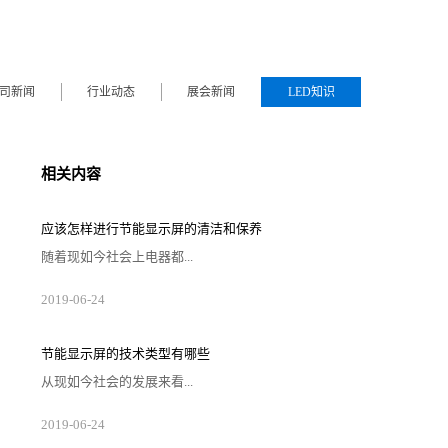
司新闻
行业动态
展会新闻
LED知识
相关内容
应该怎样进行节能显示屏的清洁和保养
随着现如今社会上电器都...
不断普及，就有很多的电器需要使用到节能显示屏，而
2019
-
06
-
24
且节能显示屏主要是电器的输入输出设备，同时也被称
作监视器，因此，节能显示屏就显得尤为重要。那么在
使用节能显示屏之后，用户对于节能显示屏的清洁和保
养应该怎么做呢？首先、选择防高温，防潮，防强光的
节能显示屏的技术类型有哪些
地方进行存放据品质有保证的节能显示屏制作公司而
言，节能显示屏作为显示器散热很是为广泛的一个固
从现如今社会的发展来看...
件，如果一直都是存放在高温的情况下，则会相对较...
，节能显示屏已经更大范围的应用到了人类的生活当中
2019
-
06
-
24
以及社会当中，而且节能显示屏又是电器设备构造当中
相对来说较大的一个部分，因此用户应该好好地进行显