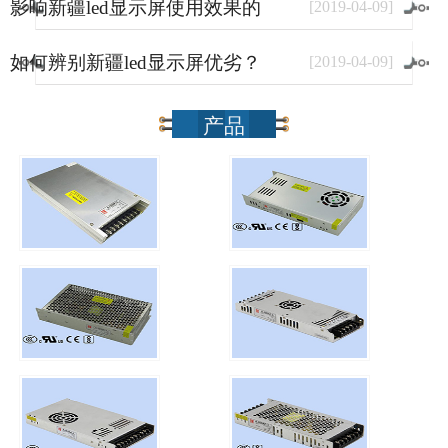
影响新疆led显示屏使用效果的
[
2019
-
04
-
09
]
因素有哪些？
如何辨别新疆led显示屏优劣？
[
2019
-
04
-
09
]
产品