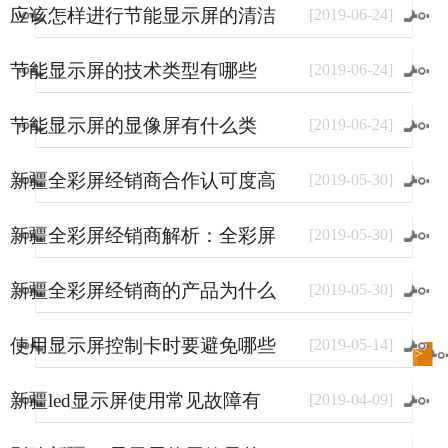
应该怎样进行节能显示屏的清洁
[
2019
-
06
-
24
]
和保养
节能显示屏的技术类型有哪些
[
2019
-
06
-
24
]
节能显示屏的显像屏有什么类
[
2019
-
06
-
24
]
型？
新疆全彩屏经销商合作认可度高
[
2019
-
05
-
30
]
的原因
新疆全彩屏经销商解析：全彩屏
[
2019
-
05
-
30
]
使用量大幅上涨的原因
新疆全彩屏经销商的产品为什么
[
2019
-
05
-
30
]
销量好？
使用显示屏控制卡时要避免哪些
[
2019
-
05
-
14
]
进入
新闻
频道>>
事情？
新疆led显示屏使用常见故障有
[
2019
-
04
-
09
]
哪些？