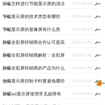
应该怎样进行节能显示屏的清洁
[
2019
-
06
-
24
]
和保养
节能显示屏的技术类型有哪些
[
2019
-
06
-
24
]
节能显示屏的显像屏有什么类
[
2019
-
06
-
24
]
型？
新疆全彩屏经销商合作认可度高
[
2019
-
05
-
30
]
的原因
新疆全彩屏经销商解析：全彩屏
[
2019
-
05
-
30
]
使用量大幅上涨的原因
新疆全彩屏经销商的产品为什么
[
2019
-
05
-
30
]
销量好？
使用显示屏控制卡时要避免哪些
[
2019
-
05
-
14
]
进入
新闻
频道>>
事情？
新疆led显示屏使用常见故障有
[
2019
-
04
-
09
]
哪些？