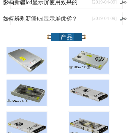
影响新疆led显示屏使用效果的
[
2019
-
04
-
09
]
因素有哪些？
如何辨别新疆led显示屏优劣？
[
2019
-
04
-
09
]
产品