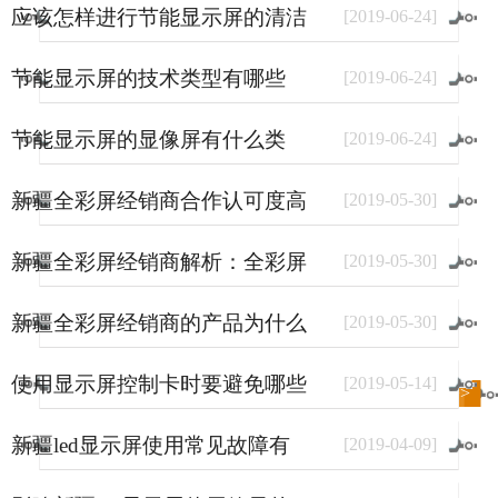
应该怎样进行节能显示屏的清洁
[
2019
-
06
-
24
]
和保养
节能显示屏的技术类型有哪些
[
2019
-
06
-
24
]
节能显示屏的显像屏有什么类
[
2019
-
06
-
24
]
型？
新疆全彩屏经销商合作认可度高
[
2019
-
05
-
30
]
的原因
新疆全彩屏经销商解析：全彩屏
[
2019
-
05
-
30
]
使用量大幅上涨的原因
新疆全彩屏经销商的产品为什么
[
2019
-
05
-
30
]
销量好？
使用显示屏控制卡时要避免哪些
[
2019
-
05
-
14
]
进入
新闻
频道>>
事情？
新疆led显示屏使用常见故障有
[
2019
-
04
-
09
]
哪些？