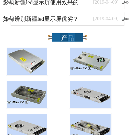
影响新疆led显示屏使用效果的
[
2019
-
04
-
09
]
因素有哪些？
如何辨别新疆led显示屏优劣？
[
2019
-
04
-
09
]
产品