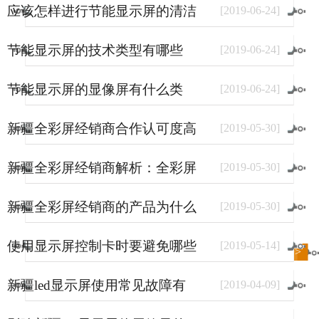
应该怎样进行节能显示屏的清洁
[
2019
-
06
-
24
]
和保养
节能显示屏的技术类型有哪些
[
2019
-
06
-
24
]
节能显示屏的显像屏有什么类
[
2019
-
06
-
24
]
型？
新疆全彩屏经销商合作认可度高
[
2019
-
05
-
30
]
的原因
新疆全彩屏经销商解析：全彩屏
[
2019
-
05
-
30
]
使用量大幅上涨的原因
新疆全彩屏经销商的产品为什么
[
2019
-
05
-
30
]
销量好？
使用显示屏控制卡时要避免哪些
[
2019
-
05
-
14
]
进入
新闻
频道>>
事情？
新疆led显示屏使用常见故障有
[
2019
-
04
-
09
]
哪些？