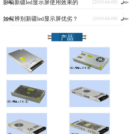
影响新疆led显示屏使用效果的
[
2019
-
04
-
09
]
因素有哪些？
如何辨别新疆led显示屏优劣？
[
2019
-
04
-
09
]
产品