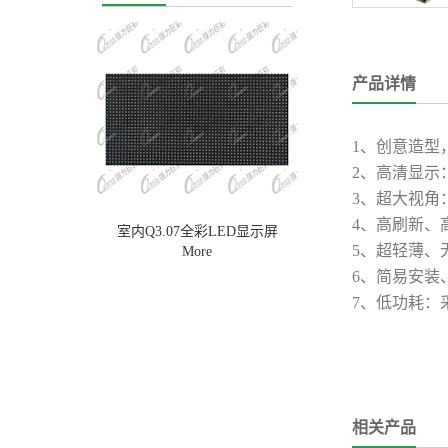
产品详情
1、创意造型
2、高清显示
3、超大视角
4、高刷新、
室内Q3.07全彩LED显示屏
室内Q2全彩LED显
5、超轻薄、
More
More
6、简易安装
7、低功耗：
相关产品