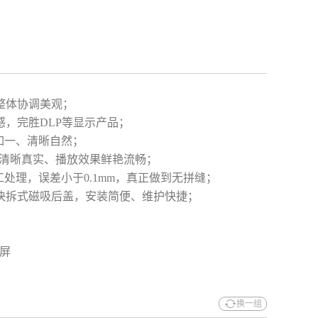
整体协调美观；
，完胜DLP等显示产品；
终如一、清晰自然；
画质清晰真实、播放效果鲜艳流畅；
工处理，误差小于0.1mm，真正做到无拼缝；
快拆式磁吸后盖，安装简便、维护快捷；
换一组