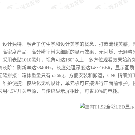
，设计独特：融合了仿生学和设计美学的概念，打造流线美感，
：高密度产品，高分辨率带来细腻的显示效果，无闪烁、无颗粒感
：采用表贴1010黑灯，视角可达160°以上，多方位观看效果始
高灰阶：刷新率达3840Hz，灰度处理深度达14～16Bit，显示
示屏
无缝拼接：箱体重量只有5.26kg，方便安装和搬运，CNC精细加
、维护便捷：模块化无线设计，单元板可直接进行正面前维护，
采用4.5V开关电源，与传统显示屏相比，可省10%的电耗。