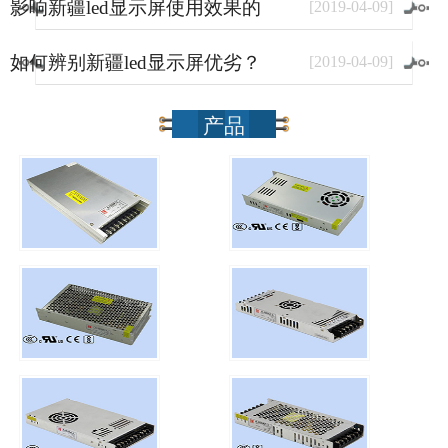
影响新疆led显示屏使用效果的
[
2019
-
04
-
09
]
因素有哪些？
如何辨别新疆led显示屏优劣？
[
2019
-
04
-
09
]
产品