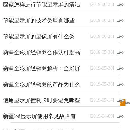
应该怎样进行节能显示屏的清洁
[
2019
-
06
-
24
]
和保养
节能显示屏的技术类型有哪些
[
2019
-
06
-
24
]
节能显示屏的显像屏有什么类
[
2019
-
06
-
24
]
型？
新疆全彩屏经销商合作认可度高
[
2019
-
05
-
30
]
的原因
新疆全彩屏经销商解析：全彩屏
[
2019
-
05
-
30
]
使用量大幅上涨的原因
新疆全彩屏经销商的产品为什么
[
2019
-
05
-
30
]
销量好？
使用显示屏控制卡时要避免哪些
[
2019
-
05
-
14
]
进入
新闻
频道>>
事情？
新疆led显示屏使用常见故障有
[
2019
-
04
-
09
]
哪些？