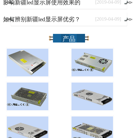
影响新疆led显示屏使用效果的
[
2019
-
04
-
09
]
因素有哪些？
如何辨别新疆led显示屏优劣？
[
2019
-
04
-
09
]
产品