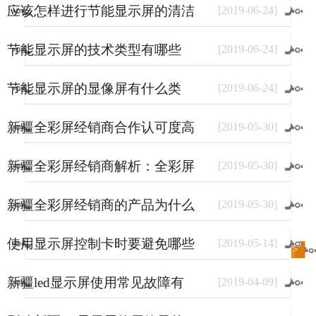
应该怎样进行节能显示屏的清洁
[
2019
-
06
-
24
]
和保养
节能显示屏的技术类型有哪些
[
2019
-
06
-
24
]
节能显示屏的显像屏有什么类
[
2019
-
06
-
24
]
型？
新疆全彩屏经销商合作认可度高
[
2019
-
05
-
30
]
的原因
新疆全彩屏经销商解析：全彩屏
[
2019
-
05
-
30
]
使用量大幅上涨的原因
新疆全彩屏经销商的产品为什么
[
2019
-
05
-
30
]
销量好？
使用显示屏控制卡时要避免哪些
[
2019
-
05
-
14
]
进入
新闻
频道>>
事情？
新疆led显示屏使用常见故障有
[
2019
-
04
-
09
]
哪些？