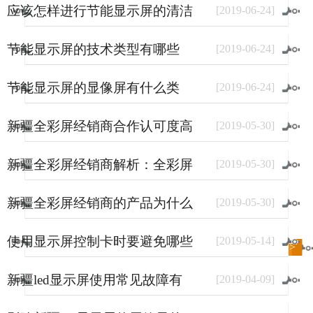
应该怎样进行节能显示屏的清洁
[
2019
-
06
-
24
]
和保养
节能显示屏的技术类型有哪些
[
2019
-
06
-
24
]
节能显示屏的显像屏有什么类
[
2019
-
06
-
24
]
型？
新疆全彩屏经销商合作认可度高
[
2019
-
05
-
30
]
的原因
新疆全彩屏经销商解析：全彩屏
[
2019
-
05
-
30
]
使用量大幅上涨的原因
新疆全彩屏经销商的产品为什么
[
2019
-
05
-
30
]
销量好？
使用显示屏控制卡时要避免哪些
[
2019
-
05
-
14
]
进入
新闻
频道>>
事情？
新疆led显示屏使用常见故障有
[
2019
-
04
-
09
]
哪些？