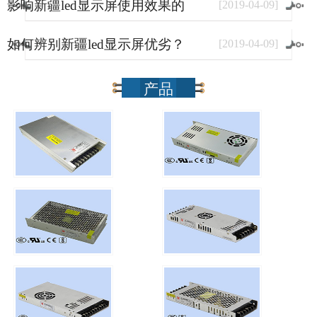
影响新疆led显示屏使用效果的
[
2019
-
04
-
09
]
因素有哪些？
如何辨别新疆led显示屏优劣？
[
2019
-
04
-
09
]
产品