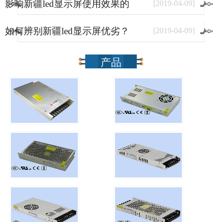
影响新疆led显示屏使用效果的
[
2019
-
04
-
09
]
因素有哪些？
如何辨别新疆led显示屏优劣？
[
2019
-
04
-
09
]
产品