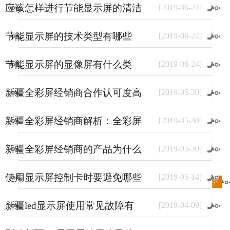
应该怎样进行节能显示屏的清洁
[
2019
-
06
-
24
]
和保养
节能显示屏的技术类型有哪些
[
2019
-
06
-
24
]
节能显示屏的显像屏有什么类
[
2019
-
06
-
24
]
型？
新疆全彩屏经销商合作认可度高
[
2019
-
05
-
30
]
的原因
新疆全彩屏经销商解析：全彩屏
[
2019
-
05
-
30
]
使用量大幅上涨的原因
新疆全彩屏经销商的产品为什么
[
2019
-
05
-
30
]
销量好？
使用显示屏控制卡时要避免哪些
[
2019
-
05
-
14
]
进入
新闻
频道>>
事情？
新疆led显示屏使用常见故障有
[
2019
-
04
-
09
]
哪些？