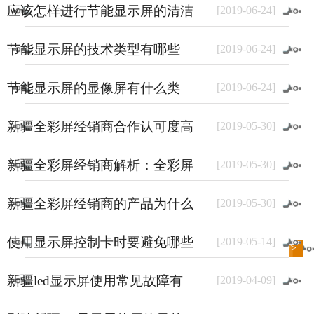
应该怎样进行节能显示屏的清洁
[
2019
-
06
-
24
]
和保养
节能显示屏的技术类型有哪些
[
2019
-
06
-
24
]
节能显示屏的显像屏有什么类
[
2019
-
06
-
24
]
型？
新疆全彩屏经销商合作认可度高
[
2019
-
05
-
30
]
的原因
新疆全彩屏经销商解析：全彩屏
[
2019
-
05
-
30
]
使用量大幅上涨的原因
新疆全彩屏经销商的产品为什么
[
2019
-
05
-
30
]
销量好？
使用显示屏控制卡时要避免哪些
[
2019
-
05
-
14
]
进入
新闻
频道>>
事情？
新疆led显示屏使用常见故障有
[
2019
-
04
-
09
]
哪些？