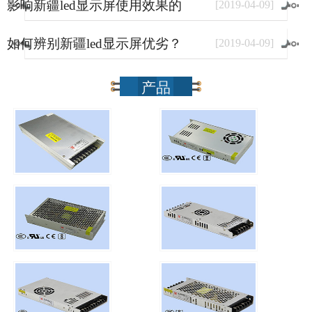
影响新疆led显示屏使用效果的
[
2019
-
04
-
09
]
因素有哪些？
如何辨别新疆led显示屏优劣？
[
2019
-
04
-
09
]
产品