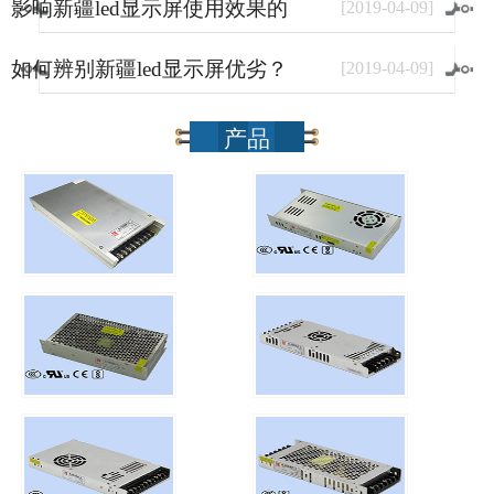
影响新疆led显示屏使用效果的
[
2019
-
04
-
09
]
因素有哪些？
如何辨别新疆led显示屏优劣？
[
2019
-
04
-
09
]
产品