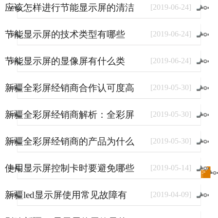
应该怎样进行节能显示屏的清洁
[
2019
-
06
-
24
]
和保养
节能显示屏的技术类型有哪些
[
2019
-
06
-
24
]
节能显示屏的显像屏有什么类
[
2019
-
06
-
24
]
型？
新疆全彩屏经销商合作认可度高
[
2019
-
05
-
30
]
的原因
新疆全彩屏经销商解析：全彩屏
[
2019
-
05
-
30
]
使用量大幅上涨的原因
新疆全彩屏经销商的产品为什么
[
2019
-
05
-
30
]
销量好？
使用显示屏控制卡时要避免哪些
[
2019
-
05
-
14
]
进入
新闻
频道>>
事情？
新疆led显示屏使用常见故障有
[
2019
-
04
-
09
]
哪些？